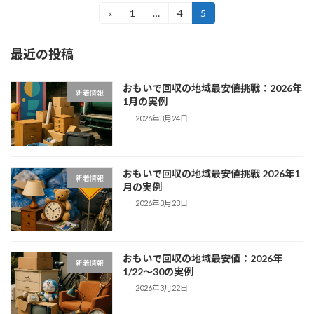
投
«
1
…
4
5
固
固
固
定
定
定
稿
ペ
ペ
ペ
最近の投稿
ー
ー
ー
の
ジ
ジ
ジ
ペ
おもいで回収の地域最安値挑戦：2026年
新着情報
1月の実例
ー
2026年3月24日
ジ
送
おもいで回収の地域最安値挑戦 2026年1
り
新着情報
月の実例
2026年3月23日
おもいで回収の地域最安値：2026年
新着情報
1/22〜30の実例
2026年3月22日