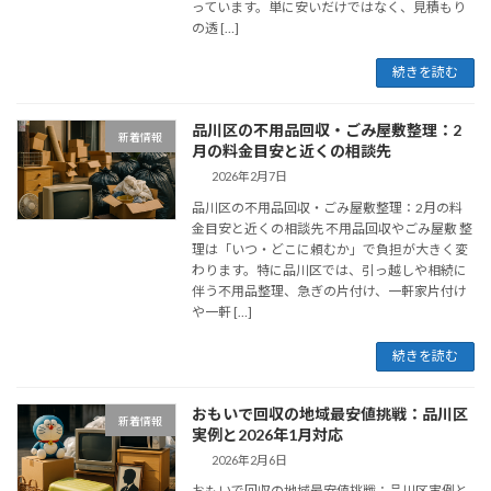
っています。単に安いだけではなく、見積もり
の透 […]
続きを読む
品川区の不用品回収・ごみ屋敷整理：2
新着情報
月の料金目安と近くの相談先
2026年2月7日
品川区の不用品回収・ごみ屋敷整理：2月の料
金目安と近くの相談先 不用品回収やごみ屋敷 整
理は「いつ・どこに頼むか」で負担が大きく変
わります。特に品川区では、引っ越しや相続に
伴う不用品整理、急ぎの片付け、一軒家片付け
や一軒 […]
続きを読む
おもいで回収の地域最安値挑戦：品川区
新着情報
実例と2026年1月対応
2026年2月6日
おもいで回収の地域最安値挑戦：品川区実例と