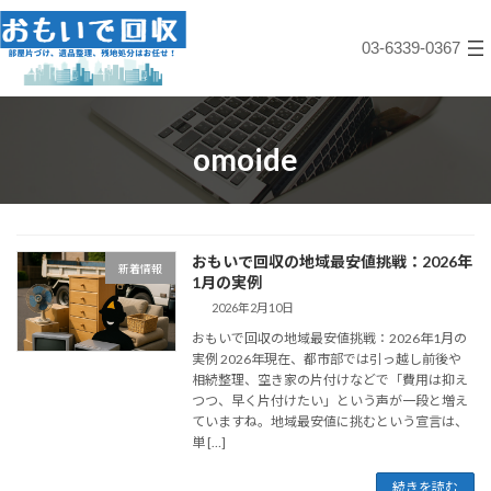
コ
ナ
ン
ビ
03-6339-0367
テ
ゲ
ン
ー
ツ
シ
へ
ョ
ス
ン
omoide
キ
に
ッ
移
プ
動
おもいで回収の地域最安値挑戦：2026年
新着情報
1月の実例
2026年2月10日
おもいで回収の地域最安値挑戦：2026年1月の
実例 2026年現在、都市部では引っ越し前後や
相続整理、空き家の片付けなどで「費用は抑え
つつ、早く片付けたい」という声が一段と増え
ていますね。地域最安値に挑むという宣言は、
単 […]
続きを読む