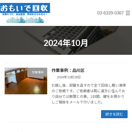
コ
ナ
ン
ビ
03-6339-0367
テ
ゲ
ン
ー
ツ
シ
へ
ョ
ス
ン
2024年10月
キ
に
ッ
移
プ
動
作業事例：品川区
作業事例
2024年10月28日
引越し後、部屋を返すので全て回収し軽い清掃
のご依頼です。ご依頼者は既に遠方に住んでお
り自分では無理との事。2日間、鍵をお預かり
しご報告をメールで行いました。
続きを読む