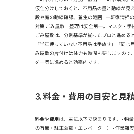
仮仕分けしておくと、不用品の量と動線が見え
段や庭の動線確認、養生の範囲 - 一軒家清
対策 ごみ屋敷 整理は安全第一。マスク・手
ごみ屋敷は、分別基準が揃ったプロと進める
「半年使っていない不用品は手放す」「同じ
み屋敷の片付けは体力も時間も要しますので
を一気に進めると効率的です。
3. 料金・費用の目安と見
料金
や
費用
は、主に以下で決まります。 - 物
の有無・駐車距離・エレベーター） - 作業難