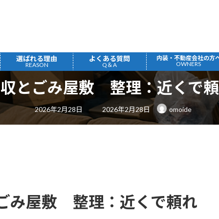
選ばれる理由
よくある質問
内装・不動産会社の方
OWNERS
REASON
Q＆A
回収とごみ屋敷 整理：近くで頼
最
2026年2月28日
2026年2月28日
omoide
終
更
新
日
時
:
ごみ屋敷 整理：近くで頼れ