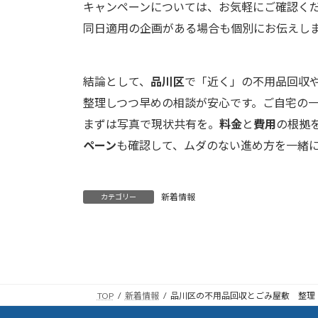
キャンペーンについては、お気軽にご確認く
同日適用の企画がある場合も個別にお伝えし
結論として、
品川区
で「近く」の不用品回収
整理しつつ早めの相談が安心です。ご自宅の
まずは写真で現状共有を。
料金
と
費用
の根拠
ペーン
も確認して、ムダのない進め方を一緒
新着情報
カテゴリー
TOP
新着情報
品川区の不用品回収とごみ屋敷 整理