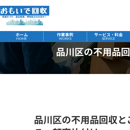
コ
ナ
ン
ビ
テ
ゲ
ン
ー
ツ
シ
ホーム
作業事例
サービス・料金
へ
ョ
HOME
WORKS
SERVICE
ス
ン
品川区の不用品
キ
に
ッ
移
プ
動
品川区の不用品回収と