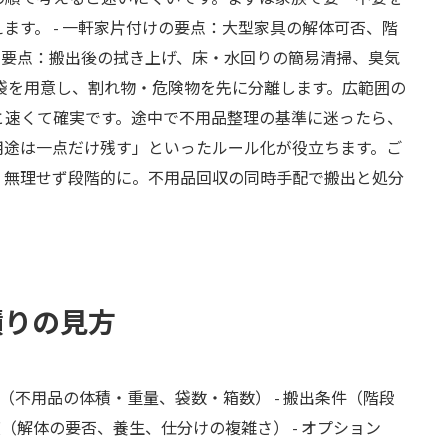
ます。 - 一軒家片付けの要点：大型家具の解体可否、階
掃の要点：搬出後の拭き上げ、床・水回りの簡易清掃、臭気
袋を用意し、割れ物・危険物を先に分離します。広範囲の
と速くて確実です。途中で不用品整理の基準に迷ったら、
用途は一点だけ残す」といったルール化が役立ちます。ご
、無理せず段階的に。不用品回収の同時手配で搬出と処分
積りの見方
量（不用品の体積・重量、袋数・箱数） - 搬出条件（階段
度（解体の要否、養生、仕分けの複雑さ） - オプション