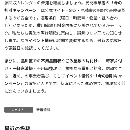
源回収カレンダーの告知を確認しましょう。民間事業者の「
今の
割引キャンペーン
」は公式サイト・SNS・見積書の明記で最終確認
するのが安全です。適用条件（曜日・時間帯・物量・組み合わ
せ）があるため、
費用
総額と
料金
内訳に反映されているかチェッ
ク。私たちも実施の際は明確に案内し、誤解のない形でお知らせ
します。なお
イベント情報
は時期で変動するため、最新の掲載日
や更新日を確認してください。
結びに、
品川区
での
不用品回収
や
ごみ屋敷
の
片付け
、
一軒家片付
け
・
一軒家清掃
・
不用品整理
は、根拠ある
費用
と
料金
、信頼でき
る「
近く
」の事業者選び、そして
イベント情報
や「
今の割引キャ
ンペーン
」の確認がカギです。状況に合った進め方で、無理なく前
に進んでいきましょう。
新着情報
カテゴリー
最近の投稿