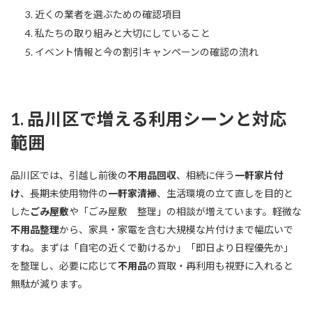
近くの業者を選ぶための確認項目
私たちの取り組みと大切にしていること
イベント情報と今の割引キャンペーンの確認の流れ
1. 品川区で増える利用シーンと対応
範囲
品川区では、引越し前後の
不用品回収
、相続に伴う
一軒家片付
け
、長期未使用物件の
一軒家清掃
、生活環境の立て直しを目的と
した
ごみ屋敷
や「ごみ屋敷 整理」の相談が増えています。軽微な
不用品整理
から、家具・家電を含む大規模な片付けまで幅広いで
すね。まずは「自宅の近くで動けるか」「即日より日程優先か」
を整理し、必要に応じて
不用品
の買取・再利用も視野に入れると
無駄が減ります。