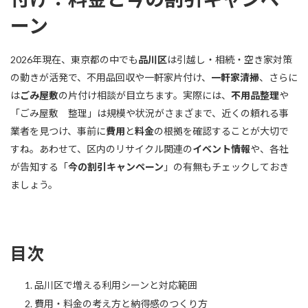
ーン
2026年現在、東京都の中でも
品川区
は引越し・相続・空き家対策
の動きが活発で、不用品回収や一軒家片付け、
一軒家清掃
、さらに
は
ごみ屋敷
の片付け相談が目立ちます。実際には、
不用品整理
や
「ごみ屋敷 整理」は規模や状況がさまざまで、近くの頼れる事
業者を見つけ、事前に
費用
と
料金
の根拠を確認することが大切で
すね。あわせて、区内のリサイクル関連の
イベント情報
や、各社
が告知する「
今の割引キャンペーン
」の有無もチェックしておき
ましょう。
目次
品川区で増える利用シーンと対応範囲
費用・料金の考え方と納得感のつくり方