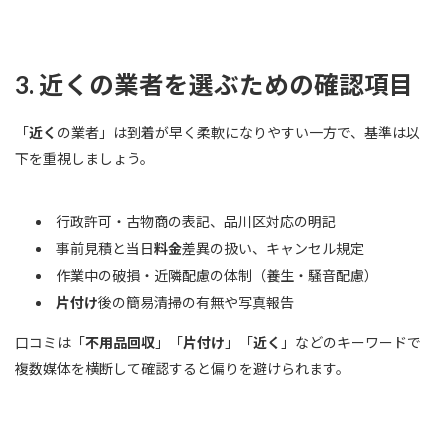
3. 近くの業者を選ぶための確認項目
「
近く
の業者」は到着が早く柔軟になりやすい一方で、基準は以
下を重視しましょう。
行政許可・古物商の表記、品川区対応の明記
事前見積と当日
料金
差異の扱い、キャンセル規定
作業中の破損・近隣配慮の体制（養生・騒音配慮）
片付け
後の簡易清掃の有無や写真報告
口コミは「
不用品回収
」「
片付け
」「
近く
」などのキーワードで
複数媒体を横断して確認すると偏りを避けられます。