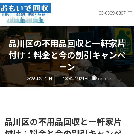
コ
ナ
ン
ビ
03-6339-0367
テ
ゲ
ン
ー
ツ
シ
へ
ョ
ス
ン
品川区の不用品回収と一軒家片
キ
に
ッ
移
付け：料金と今の割引キャンペ
プ
動
ーン
最
2026年2月21日
2026年2月21日
omoide
終
更
新
日
時
:
品川区の不用品回収と一軒家片
付け：料金と今の割引キャンペ