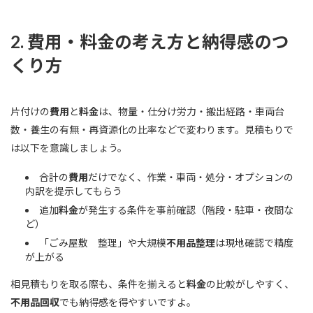
2. 費用・料金の考え方と納得感のつ
くり方
片付けの
費用
と
料金
は、物量・仕分け労力・搬出経路・車両台
数・養生の有無・再資源化の比率などで変わります。見積もりで
は以下を意識しましょう。
合計の
費用
だけでなく、作業・車両・処分・オプションの
内訳を提示してもらう
追加
料金
が発生する条件を事前確認（階段・駐車・夜間な
ど）
「ごみ屋敷 整理」や大規模
不用品整理
は現地確認で精度
が上がる
相見積もりを取る際も、条件を揃えると
料金
の比較がしやすく、
不用品回収
でも納得感を得やすいですよ。