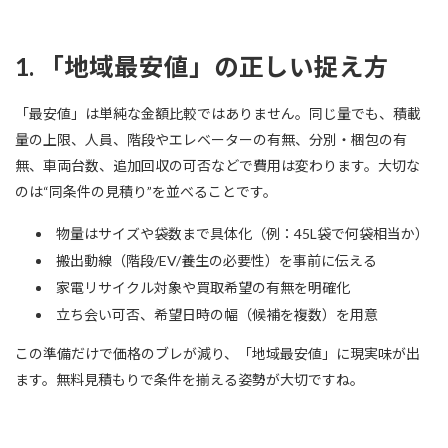
1. 「地域最安値」の正しい捉え方
「最安値」は単純な金額比較ではありません。同じ量でも、積載
量の上限、人員、階段やエレベーターの有無、分別・梱包の有
無、車両台数、追加回収の可否などで費用は変わります。大切な
のは“同条件の見積り”を並べることです。
物量はサイズや袋数まで具体化（例：45L袋で何袋相当か）
搬出動線（階段/EV/養生の必要性）を事前に伝える
家電リサイクル対象や買取希望の有無を明確化
立ち会い可否、希望日時の幅（候補を複数）を用意
この準備だけで価格のブレが減り、「地域最安値」に現実味が出
ます。無料見積もりで条件を揃える姿勢が大切ですね。