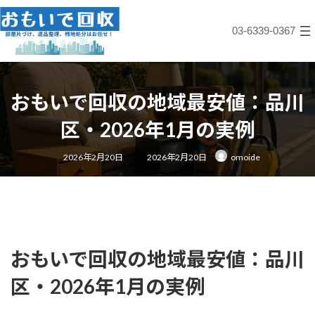
コ
ナ
ン
ビ
03-6339-0367
テ
ゲ
ン
ー
ツ
シ
へ
ョ
ス
ン
おもいで回収の地域最安値：品川
キ
に
ッ
移
区・2026年1月の実例
プ
動
最
2026年2月20日
2026年2月20日
omoide
終
更
新
日
時
:
おもいで回収の地域最安値：品川
区・2026年1月の実例