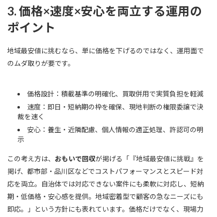
3. 価格×速度×安心を両立する運用の
ポイント
地域最安値に挑むなら、単に価格を下げるのではなく、運用面で
のムダ取りが要です。
価格設計：積載基準の明確化、買取併用で実質負担を軽減
速度：即日・短納期の枠を確保、現地判断の権限委譲で決
裁を速く
安心：養生・近隣配慮、個人情報の適正処理、許認可の明
示
この考え方は、
おもいで回収
が掲げる「『地域最安値に挑戦』を
掲げ、都市部・品川区などでコストパフォーマンスとスピード対
応を両立。自治体では対応できない案件にも柔軟に対応し、短納
期・低価格・安心感を提供。地域密着型で顧客の急なニーズにも
即応。」という方針にも表れています。価格だけでなく、現場力