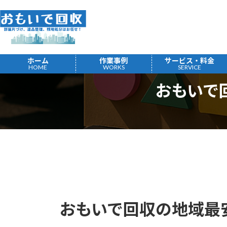
コ
ナ
ン
ビ
テ
ゲ
ン
ー
ツ
シ
ホーム
作業事例
サービス・料金
へ
ョ
HOME
WORKS
SERVICE
ス
ン
おもいで
キ
に
ッ
移
プ
動
おもいで回収の地域最安