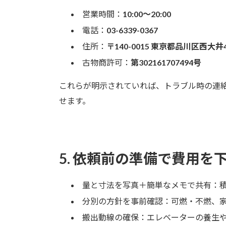
営業時間：
10:00〜20:00
電話：
03-6339-0367
住所：
〒140-0015 東京都品川区西大井4-
古物商許可：
第302161707494号
これらが明示されていれば、トラブル時の連
せます。
5. 依頼前の準備で費用を
量と寸法を写真＋簡単なメモで共有：
分別の方針を事前確認：可燃・不燃、
搬出動線の確保：エレベーターの養生