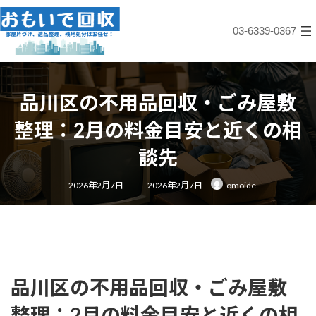
コ
ナ
ン
ビ
03-6339-0367
テ
ゲ
ン
ー
ツ
シ
へ
ョ
ス
ン
品川区の不用品回収・ごみ屋敷
キ
に
ッ
移
整理：2月の料金目安と近くの相
プ
動
談先
最
2026年2月7日
2026年2月7日
omoide
終
更
新
日
時
:
品川区の不用品回収・ごみ屋敷
整理：2月の料金目安と近くの相