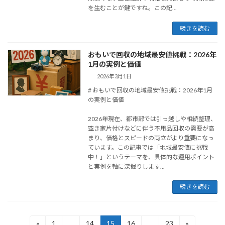
を生むことが鍵ですね。この記...
続きを読む
おもいで回収の地域最安値挑戦：2026年
1月の実例と価値
2026年3月1日
# おもいで回収の地域最安値挑戦：2026年1月
の実例と価値
2026年現在、都市部では引っ越しや相続整理、
空き家片付けなどに伴う不用品回収の需要が高
まり、価格とスピードの両立がより重要になっ
ています。この記事では「地域最安値に挑戦
中！」というテーマを、具体的な運用ポイント
と実例を軸に深掘りします...
続きを読む
投
«
1
…
14
15
16
…
23
»
固
固
固
固
固