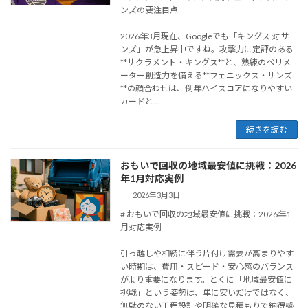
ンズの要注目点
2026年3月現在、Googleでも「キングス 対 サ
ンズ」が急上昇中ですね。攻撃力に定評のある
**サクラメント・キングス**と、熟練のペリメ
ーター創造力を備える**フェニックス・サンズ
**の顔合わせは、例年ハイスコアになりやすい
カードと...
続きを読む
おもいで回収の地域最安値に挑戦：2026
年1月対応実例
2026年3月3日
# おもいで回収の地域最安値に挑戦：2026年1
月対応実例
引っ越しや相続に伴う片付け需要が高まりやす
い時期は、費用・スピード・安心感のバランス
がより重要になります。とくに「地域最安値に
挑戦」という姿勢は、単に安いだけではなく、
無駄のない工程設計や明確な見積もりで納得感