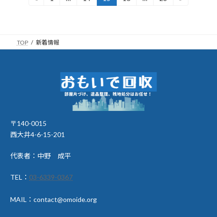
定
定
定
定
定
稿
ペ
ペ
ペ
ペ
ペ
ー
ー
ー
ー
ー
の
ジ
ジ
ジ
ジ
ジ
TOP
新着情報
ペ
ー
ジ
送
り
〒140-0015
西大井4-6-15-201
代表者：中野 成平
TEL：
03-6339-0367
MAIL：contact@omoide.org