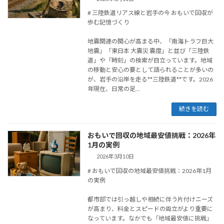
# 三陸鉄道リアス線と岩手の今 おもいで回収が
歩む記憶づくり
地震関連の関心が高まる中、「南海トラフ巨大
地震」「東日本 大震災 震度」と並び「三陸鉄
道」や「時刻」の検索が目立っています。地域
の移動と安心の要として語られることが多いの
が、岩手の沿岸を走る**三陸鉄道**です。2026
年現在、日常の足...
続きを読む
おもいで回収の地域最安値挑戦：2026年
1月の実例
2026年3月10日
# おもいで回収の地域最安値挑戦：2026年1月
の実例
都市部では引っ越しや相続に伴う片付けニーズ
が高まり、料金とスピードの両立がより重要に
なっています。なかでも「地域最安値に挑戦」