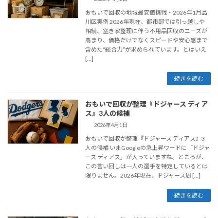
おもいで回収の地域最安値挑戦・2026年1月品
川区実例 2026年現在、都市部では引っ越しや
相続、空き家整理に伴う不用品回収のニーズが
高まり、価格だけでなくスピードや安心感まで
含めた“総合力”が求められています。とはいえ
[…]
続きを読む
おもいで回収が整理『ドジャース ディア
ス』3人の候補
2026年4月1日
おもいで回収が整理『ドジャース ディアス』3
人の候補 いまGoogleの急上昇ワードに「ドジャ
ース ディアス」が入っていますね。ところが、
この言い回しは一人の選手を特定しているとは
限りません。2026年現在、ドジャース周 […]
続きを読む