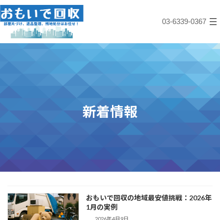
コ
ナ
ン
ビ
03-6339-0367
テ
ゲ
ン
ー
ツ
シ
へ
ョ
ス
ン
キ
に
ッ
移
プ
動
新着情報
おもいで回収の地域最安値挑戦：2026年
1月の実例
2026年4月9日