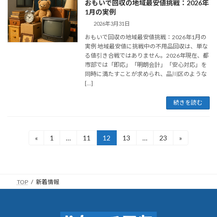
おもいで回収の地域最安値挑戦：2026年
1月の実例
2026年3月31日
おもいで回収の地域最安値挑戦：2026年1月の
実例 地域最安値に挑戦中の不用品回収は、単な
る値引き合戦ではありません。2026年現在、都
市部では「即応」「明朗会計」「安心対応」を
同時に満たすことが求められ、品川区のような
[…]
続きを読む
投
«
1
…
11
12
13
…
23
»
固
固
固
固
固
定
定
定
定
定
稿
ペ
ペ
ペ
ペ
ペ
ー
ー
ー
ー
ー
の
ジ
ジ
ジ
ジ
ジ
TOP
新着情報
ペ
ー