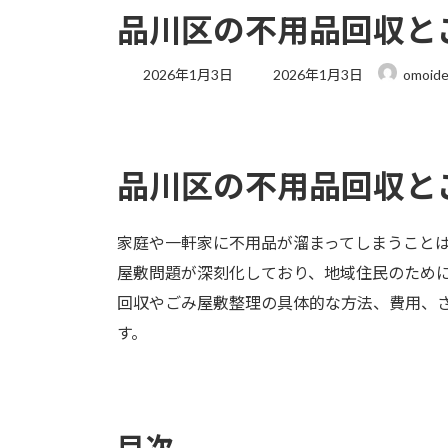
品川区の不用品回収と
最
2026年1月3日
2026年1月3日
omoid
終
更
新
日
時
品川区の不用品回収と
:
家庭や一軒家に不用品が溜まってしまうこと
屋敷問題が深刻化しており、地域住民のため
回収やごみ屋敷整理の具体的な方法、費用、
す。
目次