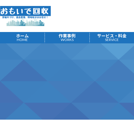
コ
ナ
ン
ビ
テ
ゲ
ン
ー
ツ
シ
ホーム
作業事例
サービス・料金
へ
ョ
HOME
WORKS
SERVICE
ス
ン
キ
に
ッ
移
プ
動