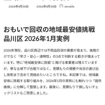
最
2026年4月30日
2026年4月30日
omoide
終
更
新
日
時
おもいで回収の地域最安値挑戦
:
品川区 2026年1月実例
2026年現在、品川区周辺では不用品回収の需要が高まり、価格だ
けでなく「早さ・安心・透明性」の3点で判断する動きが強まって
います。特に“地域最安値に挑戦”と掲げる事業者は増えています
が、単なる値下げ合戦ではなく、見積もりの根拠や当日の運び出
し体制まで含めて見極めたいところですね。本記事では、地域最
安値に挑戦する取り組みを、2026年1月の実例にも触れつつ「提供
価値」に分解して整理します。最後に、見積もりで損しないチェ
ックリストもご用意しました。