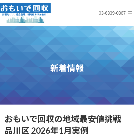
コ
ナ
ン
ビ
03-6339-0367
テ
ゲ
ン
ー
ツ
シ
へ
ョ
ス
ン
キ
に
ッ
移
プ
動
新着情報
おもいで回収の地域最安値挑戦
品川区 2026年1月実例