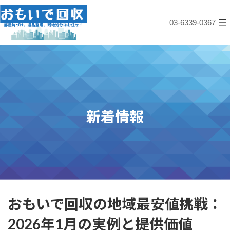
コ
ナ
ン
ビ
03-6339-0367
テ
ゲ
ン
ー
ツ
シ
へ
ョ
ス
ン
キ
に
ッ
移
プ
動
新着情報
おもいで回収の地域最安値挑戦：
2026年1月の実例と提供価値