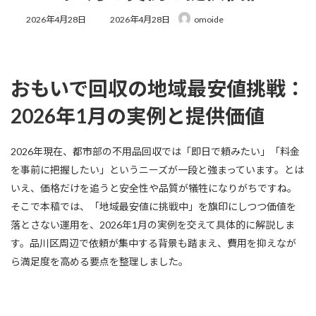
最
2026年4月28日
2026年4月28日
omoide
終
更
新
日
時
おもいで回収の地域最安値挑戦：
:
2026年1月の実例と提供価値
2026年現在、都市部の不用品回収では「即日で頼みたい」「料金
を事前に把握したい」というニーズが一段と強まっています。とは
いえ、価格だけを追うと安全性や品質が犠牲になりがちですね。
そこで本稿では、「地域最安値に挑戦中」を旗印にしつつ価値を
落とさない運用を、2026年1月の実例を交えて具体的に解説しま
す。品川区周辺で依頼が集中する背景も踏まえ、費用を抑えなが
ら満足度を高める要点を整理しました。