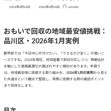
最
2026年4月26日
2026年4月26日
omoide
終
更
新
日
時
おもいで回収の地域最安値挑戦：
:
品川区・2026年1月実例
都市部では「今日中に片付けたい」「できるだけ安く」が強いニ
ーズですね。2026年現在、地域密着で即日対応しつつ、明朗会計
を軸にした価格最適化が選ばれやすい傾向があります。本稿で
は、地域最安値に挑戦する取り組みを、
2026年1月の実例
から見え
た共通点という観点で整理し、実際に依頼する際の確認ポイント
まで具体化します。
目次