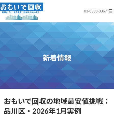
コ
ナ
ン
ビ
03-6339-0367
テ
ゲ
ン
ー
ツ
シ
へ
ョ
ス
ン
キ
に
ッ
移
プ
動
新着情報
おもいで回収の地域最安値挑戦：
品川区・2026年1月実例