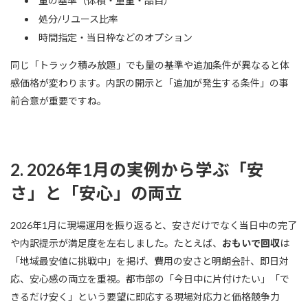
量の基準（体積・重量・品目）
処分/リユース比率
時間指定・当日枠などのオプション
同じ「トラック積み放題」でも量の基準や追加条件が異なると体
感価格が変わります。内訳の開示と「追加が発生する条件」の事
前合意が重要ですね。
2. 2026年1月の実例から学ぶ「安
さ」と「安心」の両立
2026年1月に現場運用を振り返ると、安さだけでなく当日中の完了
や内訳提示が満足度を左右しました。たとえば、
おもいで回収
は
「地域最安値に挑戦中」を掲げ、費用の安さと明朗会計、即日対
応、安心感の両立を重視。都市部の「今日中に片付けたい」「で
きるだけ安く」という要望に即応する現場対応力と価格競争力