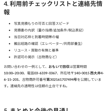
4. 利用前チェックリストと連絡先情
報
写真見積もりの可否と回答スピード
見積書の内訳（量の指標/追加条件/税込表記）
当日対応枠と到着時間帯の幅
搬出経路の確認（エレベーター/共用部養生）
リユース・買取の有無と基準
許認可の掲示（古物商など）
お問い合わせの一例として、
おもいで回収
は営業時間
10:00~20:00
、電話
03-6339-0367
、所在地
〒140-0015 西大井4-
6-15-201
、古物商許可番号
第302161707494号
を公開していま
す。連絡先の透明性は信頼の土台ですね。
5. まとめと今後の見通し