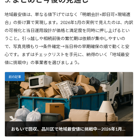
地域最安値は、単なる値下げではなく「明朗会計×即日可×現場適
合」の掛け算で実現します。2026年1月の実例で見えたのは、内訳
の可視化と当日運用設計が価格と満足度を同時に押し上げるとい
うこと。引っ越しや相続前後の繁忙期は依頼が集中しやすいの
で、写真見積もり→条件確定→当日枠の早期確保の順で動くと安
心です。まずはチェックリストを手元に、納得のいく「地域最安
値に挑戦中」の事業者を選びましょう。
前の記事
おもいで回収、品川区で地域最安値に挑戦中—2026年1月実例と提供価値