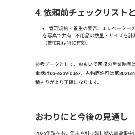
4. 依頼前チェックリスト
管理規約・養生の要否、エレベーターの
を写真で共有 - 不用品の数量・サイズを計
（繁忙期は特に有効）
参考データとして、
おもいで回収
の営業時間
電話は
03-6339-0367
、古物商許可は
第30216
積もりがより正確になります。
おわりにと今後の見通し
2026年現在も、年末や引っ越し期の需要集