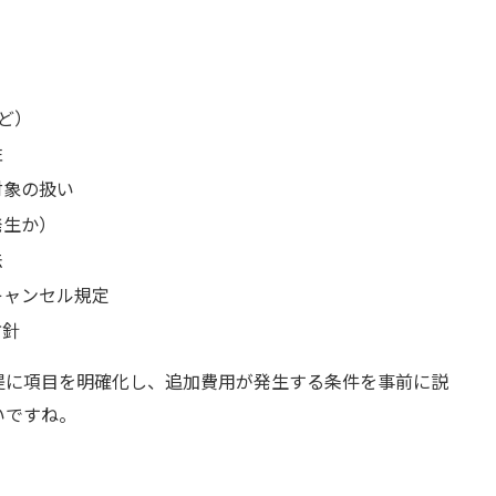
。
など）
性
対象の扱い
発生か）
法
キャンセル規定
方針
提に項目を明確化し、追加費用が発生する条件を事前に説
いですね。