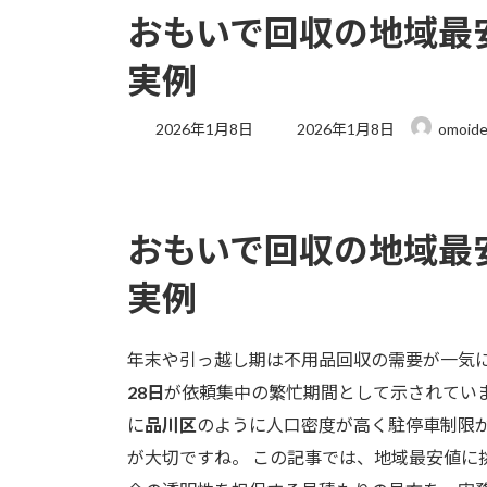
おもいで回収の地域最
実例
最
2026年1月8日
2026年1月8日
omoid
終
更
新
日
時
おもいで回収の地域最
:
実例
年末や引っ越し期は不用品回収の需要が一気
28日
が依頼集中の繁忙期間として示されていま
に
品川区
のように人口密度が高く駐停車制限
が大切ですね。 この記事では、地域最安値に