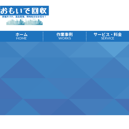
コ
ナ
ン
ビ
テ
ゲ
ン
ー
ツ
シ
ホーム
作業事例
サービス・料金
へ
ョ
HOME
WORKS
SERVICE
ス
ン
キ
に
ッ
移
プ
動