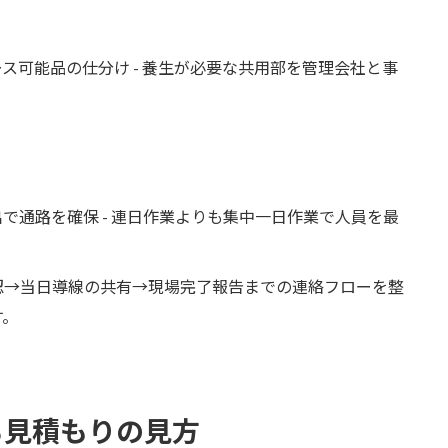
ス可能品の仕分け - 養生が必要な共用部を管理会社と事
で通路を確保 - 連日作業よりも集中一日作業で人員を最
認→当日導線の共有→現場完了報告までの連絡フローを整
す。
る見積もりの見方