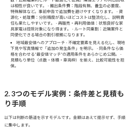
は相性が良いです。 - 搬出条件費：階段有無、養生の必要度、
特殊解体など。事前申告で追加費を避けやすくなります。 - 資
源化・処理費：分別精度が高いほどコストは整流化し、説明責
任も果たしやすいです。 - 再販売・再利用価値：状態良好な家
具家電は控除対象になり得ます。 - ルート同乗割：近隣案件と
同便化できる場合の割引根拠になります。
地域最安値へのアプローチ - 不確定要素を見える化し、現地
下見や写真情報で「追加の発生条件」を明示。 - 同条件なら価
格を合わせる“最安値マッチ”の適用条件をあらかじめ公開。 -
見積もり単位（点数・体積・車両枠）を揃え、比較可能性を担
保。
2. 3つのモデル実例：条件差と見積も
り手順
以下は判断の筋道を示すモデルです。金額はあえて提示せず、手順
に集中します。