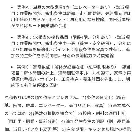
実例A：単品の大型家具1点（エレベーターあり） - 該当項
目：作業時間少、搬出条件は軽微、走行距離短、処理費 or 再利
用価値のどちらか - ポイント：再利用可なら控除、同日近隣枠
があればルート同乗割の余地
実例B：1K相当の複数品目（階段4階、分別あり） - 該当項
目：作業時間中、搬出条件中〜高（養生・安全確保）、分別に
より処理費を最適化 - ポイント：階段条件を写真で共有し、追
加の発生条件を事前同意。分別の事前協力で時間短縮
実例C：家電数点＋解体が必要な棚（駐車制限あり） - 該当
項目：解体時間の計上、短時間駐停車ルールの遵守、家電の再
資源化手続き - ポイント：工具持込・養生計画を先出しし、制
約下でも作業停滞を回避
見積もりは次の順で作るとブレません。 1) 条件の固定化（所在
地、階層、駐車、エレベーター、品目リスト、写真） 2) 基本式へ
の当てはめ（各係数の根拠を短文で） 3) 控除・割引の適用判断
（再利用・同乗・事前分別） 4) 追加発生条件の明記（例：品目追
加、当日レイアウト変更 等） 5) 有効期限・キャンセル規定の提示