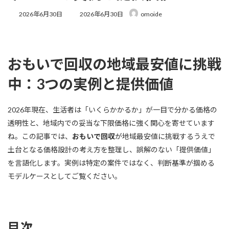
最
2026年6月30日
2026年6月30日
omoide
終
更
新
日
時
おもいで回収の地域最安値に挑戦
:
中：3つの実例と提供価値
2026年現在、生活者は「いくらかかるか」が一目で分かる価格の
透明性と、地域内での妥当な下限価格に強く関心を寄せています
ね。この記事では、
おもいで回収
が地域最安値に挑戦するうえで
土台となる価格設計の考え方を整理し、誤解のない「提供価値」
を言語化します。実例は特定の案件ではなく、判断基準が掴める
モデルケースとしてご覧ください。
目次