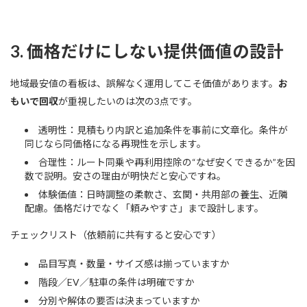
3. 価格だけにしない提供価値の設計
地域最安値の看板は、誤解なく運用してこそ価値があります。
お
もいで回収
が重視したいのは次の3点です。
透明性：見積もり内訳と追加条件を事前に文章化。条件が
同じなら同価格になる再現性を示します。
合理性：ルート同乗や再利用控除の“なぜ安くできるか”を因
数で説明。安さの理由が明快だと安心ですね。
体験価値：日時調整の柔軟さ、玄関・共用部の養生、近隣
配慮。価格だけでなく「頼みやすさ」まで設計します。
チェックリスト（依頼前に共有すると安心です）
品目写真・数量・サイズ感は揃っていますか
階段／EV／駐車の条件は明確ですか
分別や解体の要否は決まっていますか