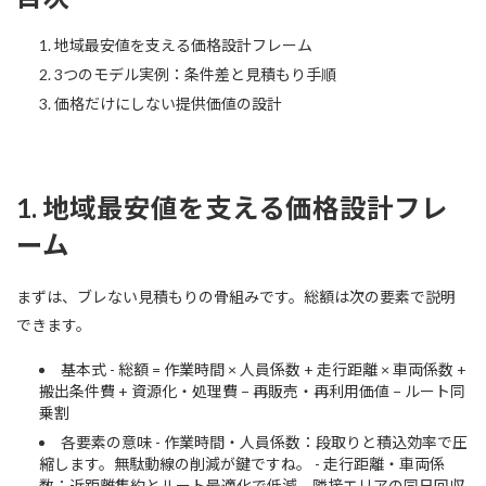
地域最安値を支える価格設計フレーム
3つのモデル実例：条件差と見積もり手順
価格だけにしない提供価値の設計
1. 地域最安値を支える価格設計フレ
ーム
まずは、ブレない見積もりの骨組みです。総額は次の要素で説明
できます。
基本式 - 総額 = 作業時間 × 人員係数 + 走行距離 × 車両係数 +
搬出条件費 + 資源化・処理費 − 再販売・再利用価値 − ルート同
乗割
各要素の意味 - 作業時間・人員係数：段取りと積込効率で圧
縮します。無駄動線の削減が鍵ですね。 - 走行距離・車両係
数：近距離集約とルート最適化で低減。隣接エリアの同日回収