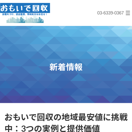
コ
ナ
ン
ビ
03-6339-0367
テ
ゲ
ン
ー
ツ
シ
へ
ョ
ス
ン
キ
に
ッ
移
プ
動
新着情報
おもいで回収の地域最安値に挑戦
中：3つの実例と提供価値