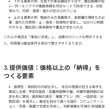
下がる要素の例 - 写真での事前確認が十分で、搬出動線が短
い - 同一エリアでの複数依頼を同日ルートで回収できる - 分別
済みで、可燃・資源・粗大が区分されている
上がる要素の例 - 階段のみの高層階や、長距離の横持ちが必
要 - 濡れた可燃物・土・液体・危険物が混在し、仕分けに時間
がかかる - 搬出前に家具解体や養生が求められる
これらの境目を「事前に共有」し、加算のロジックを明示できる
と、利用者は最安条件を自分で整えやすくなります。
3. 提供価値：価格以上の「納得」を
つくる要素
透明性：項目別の内訳を示し、当日の増減が起きる条件を
事前に合意 - 予測可能性：到着時間帯の幅、作業所要時間の目
安を先に案内 - 選択肢の提示：複数プラン（例：一括回収／分
割回収）を提示し、最安を自分で選べる設計 - コミュニケーシ
ョン：写真・動画で状態を共有し、判断根拠を可視化 地域最安