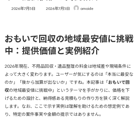
最
2026年7月5日
2026年7月5日
omoide
終
更
新
日
時
おもいで回収の地域最安値に挑戦
:
中：提供価値と実例紹介
2026年現在、不用品回収・遺品整理の料金は地域差や現場条件に
よって大きく変わります。ユーザーが気にするのは「本当に最安な
のか」「後から加算が出ないか」ですね。本記事は「
おもいで回
収
の地域最安値に挑戦中」というテーマを手がかりに、価格を下
げるための設計と、納得感ある見積もりの作り方を狭く深く解説
します。なお、ここで示す実例は理解を助けるための想定例であ
り、特定の案件事実や金額の提示ではありません。