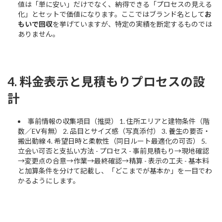
値は「単に安い」だけでなく、納得できる「プロセスの見える
化」とセットで価値になります。ここではブランド名として
お
もいで回収
を挙げていますが、特定の実績を断定するものでは
ありません。
4. 料金表示と見積もりプロセスの設
計
事前情報の収集項目（推奨） 1. 住所エリアと建物条件（階
数／EV有無） 2. 品目とサイズ感（写真添付） 3. 養生の要否・
搬出動線 4. 希望日時と柔軟性（同日ルート最適化の可否） 5.
立会い可否と支払い方法 - プロセス - 事前見積もり→現地確認
→変更点の合意→作業→最終確認→精算 - 表示の工夫 - 基本料
と加算条件を分けて記載し、「どこまでが基本か」を一目でわ
かるようにします。