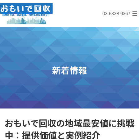
コ
ナ
ン
ビ
03-6339-0367
テ
ゲ
ン
ー
ツ
シ
へ
ョ
ス
ン
キ
に
ッ
移
プ
動
新着情報
おもいで回収の地域最安値に挑戦
中：提供価値と実例紹介