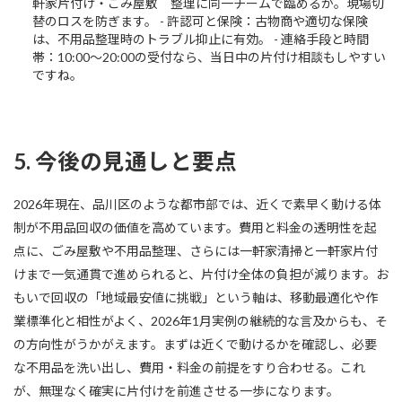
軒家片付け・ごみ屋敷 整理に同一チームで臨めるか。現場切
替のロスを防ぎます。 - 許認可と保険：古物商や適切な保険
は、不用品整理時のトラブル抑止に有効。 - 連絡手段と時間
帯：10:00〜20:00の受付なら、当日中の片付け相談もしやすい
ですね。
5. 今後の見通しと要点
2026年現在、品川区のような都市部では、近くで素早く動ける体
制が不用品回収の価値を高めています。費用と料金の透明性を起
点に、ごみ屋敷や不用品整理、さらには一軒家清掃と一軒家片付
けまで一気通貫で進められると、片付け全体の負担が減ります。お
もいで回収の「地域最安値に挑戦」という軸は、移動最適化や作
業標準化と相性がよく、2026年1月実例の継続的な言及からも、そ
の方向性がうかがえます。まずは近くで動けるかを確認し、必要
な不用品を洗い出し、費用・料金の前提をすり合わせる。これ
が、無理なく確実に片付けを前進させる一歩になります。