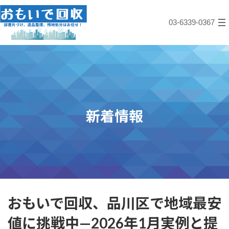
コ
ナ
ン
ビ
03-6339-0367
テ
ゲ
ン
ー
ツ
シ
へ
ョ
ス
ン
キ
に
ッ
移
プ
動
新着情報
おもいで回収、品川区で地域最安
値に挑戦中—2026年1月実例と提