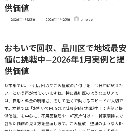
供価値
最
2026年4月25日
2026年4月25日
omoide
終
更
新
日
時
おもいで回収、品川区で地域最安
:
値に挑戦中—2026年1月実例と提
供価値
都市部では、不用品回収やごみ屋敷の片付けを「今日中に終えた
い」という声が増えていますね。特に品川区のようなエリアで
は、費用と料金の明確さ、そして近くで動けるスピードが大切で
す。本稿では「おもいで回収の地域最安値に挑戦中！：実例と提
供価値」を中心に、不用品整理や一軒家片付け・一軒家清掃まで
含めた価値の見え方を整理します。ごみ屋敷 整理のような大掛