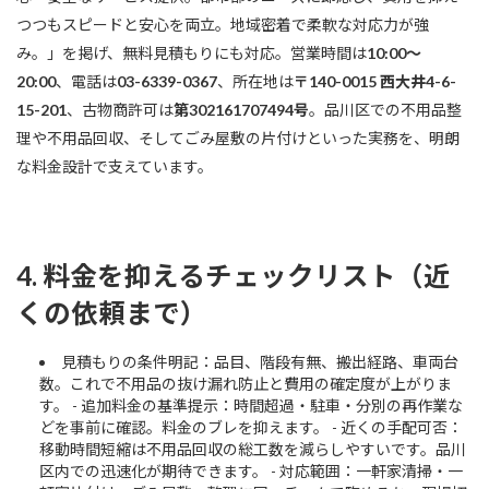
つつもスピードと安心を両立。地域密着で柔軟な対応力が強
み。」を掲げ、無料見積もりにも対応。営業時間は
10:00〜
20:00
、電話は
03-6339-0367
、所在地は
〒140-0015 西大井4-6-
15-201
、古物商許可は
第302161707494号
。品川区での不用品整
理や不用品回収、そしてごみ屋敷の片付けといった実務を、明朗
な料金設計で支えています。
4. 料金を抑えるチェックリスト（近
くの依頼まで）
見積もりの条件明記：品目、階段有無、搬出経路、車両台
数。これで不用品の抜け漏れ防止と費用の確定度が上がりま
す。 - 追加料金の基準提示：時間超過・駐車・分別の再作業な
どを事前に確認。料金のブレを抑えます。 - 近くの手配可否：
移動時間短縮は不用品回収の総工数を減らしやすいです。品川
区内での迅速化が期待できます。 - 対応範囲：一軒家清掃・一