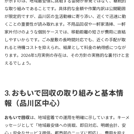
が示すのは、地域最安値に挑戦する姿勢が単発ではなく、継続的
な取り組みであることです。具体的な金額や作業内訳は公開範囲
が限定的ですが、品川区の生活動線に寄り添い、近くで迅速に動
くことの重要性が読み取れます。不用品回収や一軒家清掃、一軒
家片付けのような個別ケースでは、移動距離の短さが費用に直結
しやすいからです。ごみ屋敷の長時間対応でも、近くの手配が取
れると待機コストを抑えられ、結果として料金の納得感につなが
ります。2026年1月実例の存在は、その方針の実務的な裏付けと言
えるでしょう。
3. おもいで回収の取り組みと基本情
報（品川区中心）
おもいで回収
は、地域密着での運用を明確に示しています。キーメ
ッセージとして「地域最安値への挑戦、即日対応、明朗会計、安
心・安全なサービス提供。都市部のニーズに即応し、費用を抑え