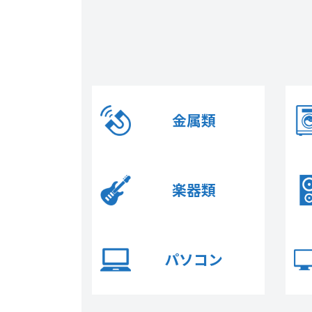
金属類
楽器
類
パソコン