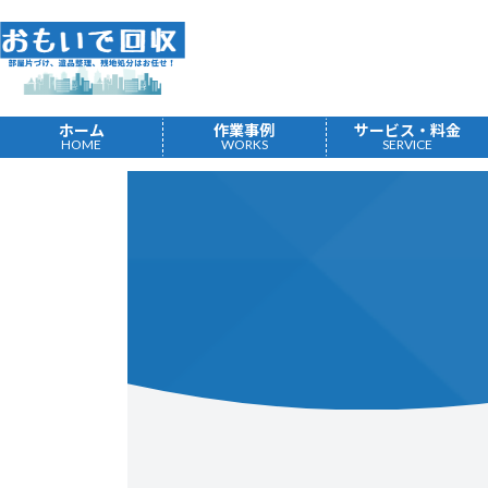
コ
ナ
ン
ビ
テ
ゲ
ン
ー
ツ
シ
ホーム
作業事例
サービス・料金
へ
ョ
HOME
WORKS
SERVICE
ス
ン
キ
に
ッ
移
プ
動