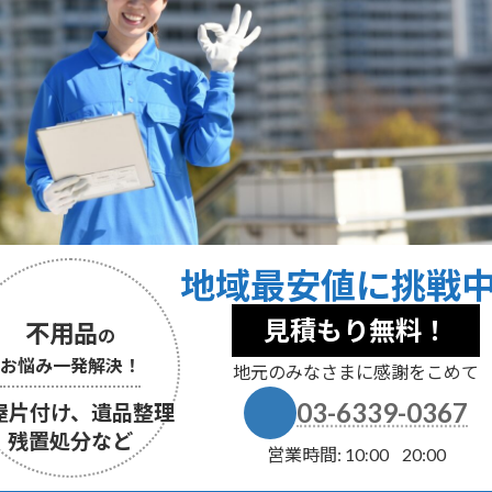
地域最安値に挑戦
見積もり無料！
不用品
の
お悩み一発解決！
地元のみなさまに感謝をこめて
03-6339-0367
屋片付け、遺品整理
残置処分など
営業時間: 10
00
20:00
: