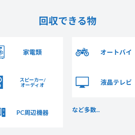
回収できる物
家電類
オートバイ
スピーカー/
液晶テレビ
オーディオ
など多数...
PC周辺機器